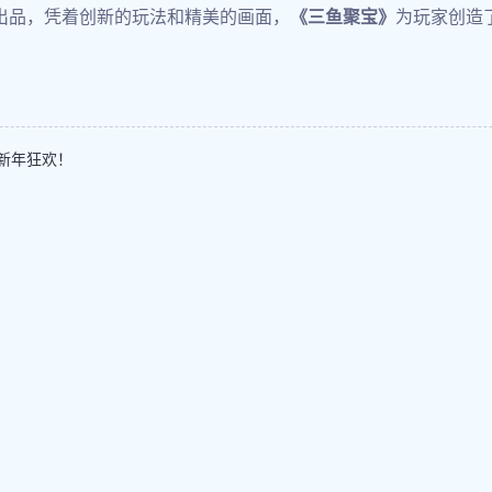
出品，凭着创新的玩法和精美的画面，
《三鱼聚宝》
为玩家创造
新年狂欢！