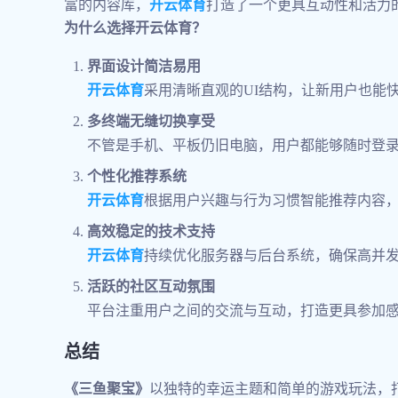
富的内容库，
开云体育
打造了一个更具互动性和活力
为什么选择开云体育？
界面设计简洁易用
开云体育
采用清晰直观的UI结构，让新用户也能
多终端无缝切换享受
不管是手机、平板仍旧电脑，用户都能够随时登
个性化推荐系统
开云体育
根据用户兴趣与行为习惯智能推荐内容
高效稳定的技术支持
开云体育
持续优化服务器与后台系统，确保高并
活跃的社区互动氛围
平台注重用户之间的交流与互动，打造更具参加
总结
《三鱼聚宝》
以独特的幸运主题和简单的游戏玩法，