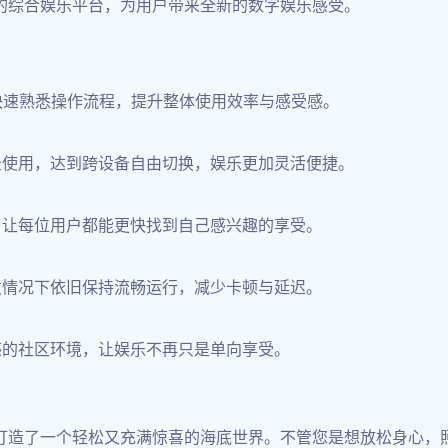
的综合娱乐平台，为用户带来全新的数字娱乐感受。
快速熟悉操作流程，提升整体使用效率与感受感。
录使用，达到跨设备自由切换，娱乐更加灵活便捷。
，让每位用户都能更快找到自己感兴趣的享受。
发情况下依旧保持流畅运行，减少卡顿与延迟。
感的社区环境，让娱乐不再只是单向享受。
打造了一个轻松又充满惊喜的海底世界。不管您是想放松身心，