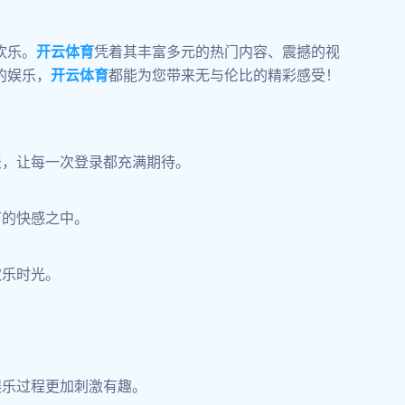
欢乐。
开云体育
凭着其丰富多元的热门内容、震撼的视
的娱乐，
开云体育
都能为您带来无与伦比的精彩感受！
法，让每一次登录都充满期待。
下的快感之中。
欢乐时光。
。
娱乐过程更加刺激有趣。